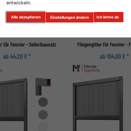
entwickeln.
Alle akzeptieren
Ich lehne ab
Einstellungen ändern
er für Fenster - Selbstbausatz
Fliegengitter für Fenster - F
ab 44,20 € *
ab 104,00 € *