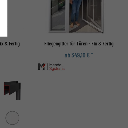
ix & Fertig
Fliegengitter für Türen - Fix & Fertig
ab 349,10 € *