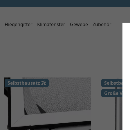
Fliegengitter
Klimafenster
Gewebe
Zubehör
Selbstbausatz
Selbstbau
Große Viel